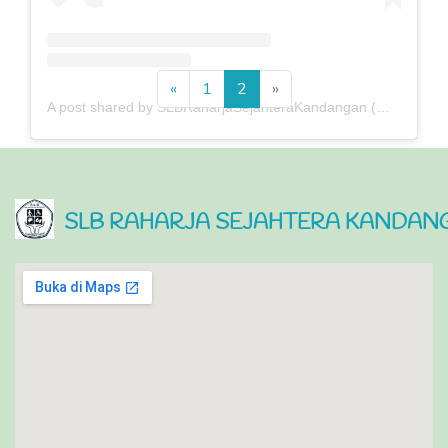
Previous
Next
«
1
2
»
A post shared by SLBRaharjaSejahteraKandangan (@slbkandangan_kdr)
SLB RAHARJA SEJAHTERA KANDANG