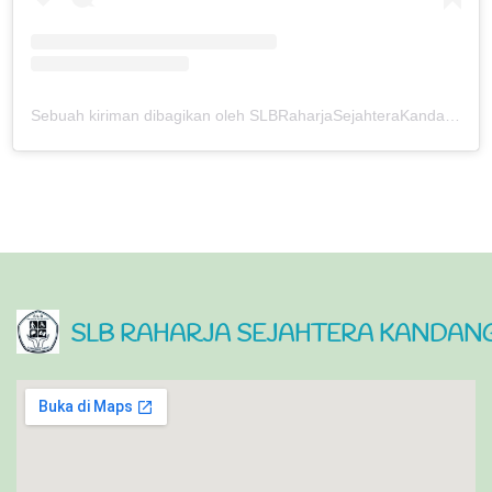
Sebuah kiriman dibagikan oleh SLBRaharjaSejahteraKandangan (@slbkandangan_kdr)
SLB RAHARJA SEJAHTERA KANDANG