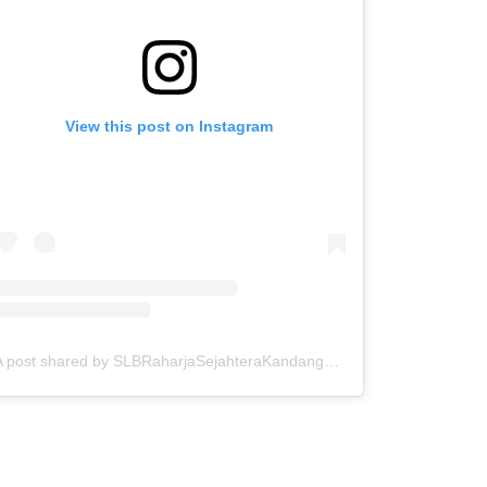
View this post on Instagram
A post shared by SLBRaharjaSejahteraKandangan (@slbkandangan_kdr)