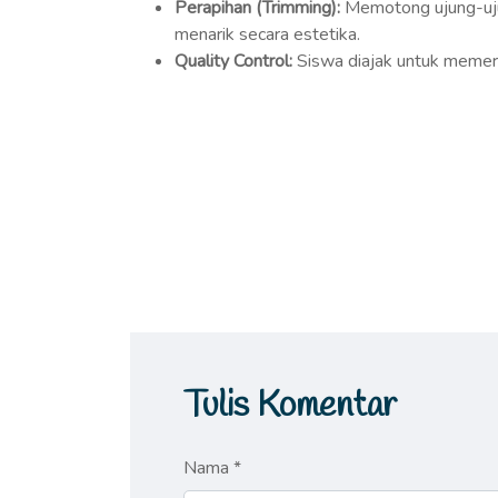
Perapihan (Trimming):
Memotong ujung-uju
menarik secara estetika.
Quality Control:
Siswa diajak untuk memeri
Tulis Komentar
Nama *