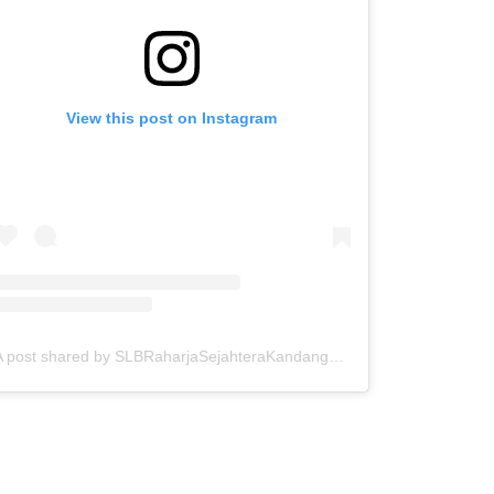
View this post on Instagram
A post shared by SLBRaharjaSejahteraKandangan (@slbkandangan_kdr)