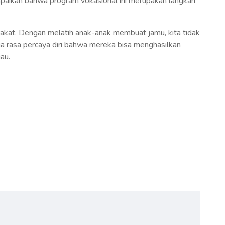
aikan bahwa program vokasional ini merupakan langkah
akat. Dengan melatih anak-anak membuat jamu, kita tidak
ga rasa percaya diri bahwa mereka bisa menghasilkan
au.