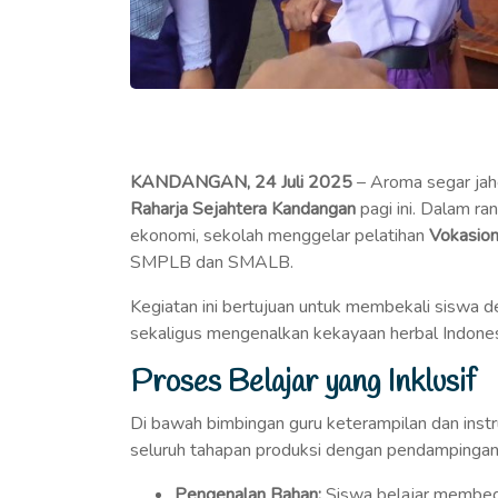
KANDANGAN, 24 Juli 2025
– Aroma segar jah
Raharja Sejahtera Kandangan
pagi ini. Dalam r
ekonomi, sekolah menggelar pelatihan
Vokasion
SMPLB dan SMALB.
Kegiatan ini bertujuan untuk membekali siswa den
sekaligus mengenalkan kekayaan herbal Indones
Proses Belajar yang Inklusif
Di bawah bimbingan guru keterampilan dan instr
seluruh tahapan produksi dengan pendampinga
Pengenalan Bahan:
Siswa belajar membeda