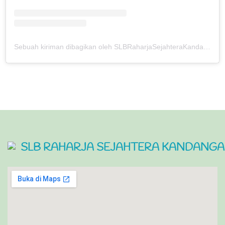
Sebuah kiriman dibagikan oleh SLBRaharjaSejahteraKandangan (@slbkandangan_kdr)
SLB RAHARJA SEJAHTERA KANDANGAN