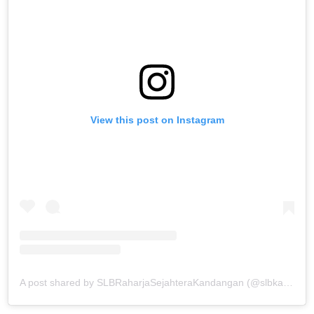
View this post on Instagram
A post shared by SLBRaharjaSejahteraKandangan (@slbkandangan_kdr)