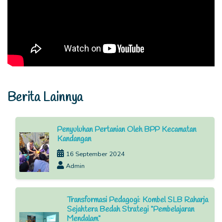
Berita Lainnya
Penyuluhan Pertanian Oleh BPP Kecamatan
Kandangan
16 September 2024
Admin
Transformasi Pedagogi: Kombel SLB Raharja
Sejahtera Bedah Strategi "Pembelajaran
Mendalam"